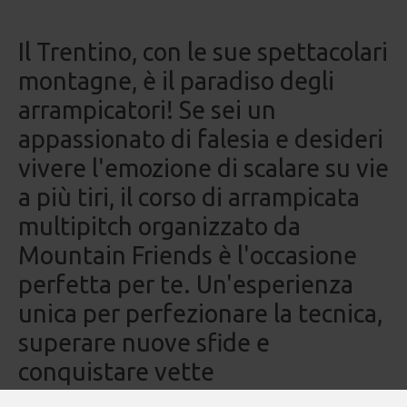
Il Trentino, con le sue spettacolari
montagne, è il paradiso degli
arrampicatori! Se sei un
appassionato di falesia e desideri
vivere l'emozione di scalare su vie
a più tiri, il corso di arrampicata
multipitch organizzato da
Mountain Friends è l'occasione
perfetta per te. Un'esperienza
unica per perfezionare la tecnica,
superare nuove sfide e
conquistare vette
indimenticabili!