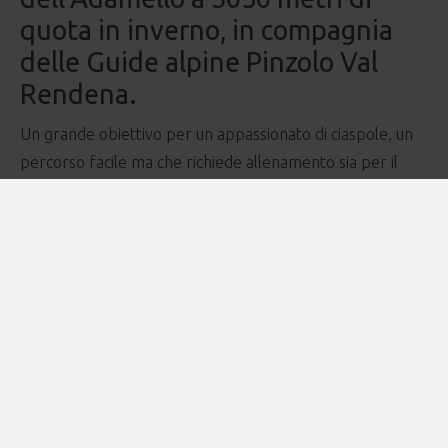
quota in inverno, in compagnia
delle Guide alpine Pinzolo Val
Rendena.
Un grande obiettivo per un appassionato di ciaspole, un
percorso facile ma che richiede allenamento sia per il
dislivello che per la quota raggiunta. Panorami glaciali
infiniti, dove si è combattuta la I Guerra Mondiale e dove
Papa Giovanni Paolo II ha sciato.
Il percorso inizia dal Passo Presena a 3000 m,
raggiungibile con gli impianti dal Passo Tonale, da qui in
discesa fino al lago del Mandrone e poi in salita dalla
vedretta del Mandron. Il paesaggio d'alta montagna, le
grandi distese innevate e le vette più alte del Parco
Naturale Adamello Brenta fanno da contorno a questa
esperienza indimenticabile.